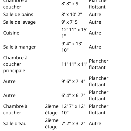
Chambre à
Plancher
8' 8" x 9'
coucher
flottant
Salle de bains
8' x 10' 2"
Autre
Salle de lavage
9' x 7' 5"
Autre
12' 11" x 15'
Cuisine
Autre
1"
9' 4" x 13'
Salle à manger
Autre
10"
Chambre à
Plancher
coucher
11' 11" x 11'
flottant
principale
Plancher
Autre
9' 6" x 7' 4"
flottant
Plancher
Autre
6' 4" x 6' 7"
flottant
Chambre à
2ième
12' 7" x 12'
Plancher
coucher
étage
10"
flottant
2ième
Salle d'eau
7' 2" x 3' 2"
Autre
étage