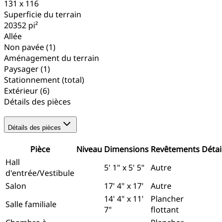
131 x 116
Superficie du terrain
20352
pi²
Allée
Non pavée
(1)
Aménagement du terrain
Paysager
(1)
Stationnement (total)
Extérieur
(6)
Détails des pièces
Détails des pièces
Pièce
Niveau
Dimensions
Revêtements
Détai
Hall
5' 1" x 5' 5"
Autre
d'entrée/Vestibule
Salon
17' 4" x 17'
Autre
14' 4" x 11'
Plancher
Salle familiale
7"
flottant